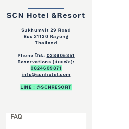
SCN Hotel &Resort
Sukhumvit 29 Road
Box 21130 Rayong
Thailand
Phone โทร:
038605351
Reservations (ห้องพัก):
0824609871
info@scnhotel.com
LINE : @SCNRESORT
FAQ