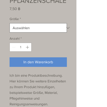
PFLANZENSCHALE
Preis
7,50 ฿
Größe
*
Anzahl
*
In den Warenkorb
Ich bin eine Produktbeschreibung. 
Hier können Sie weitere Einzelheiten 
zu Ihrem Produkt hinzufügen, 
beispielsweise Größe, Material, 
Pflegehinweise und 
Reinigungsanweisungen.