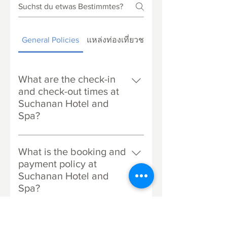
General Policies
แหล่งท่องเที่ยวชายหาดระยอง
What are the check-in
and check-out times at
Suchanan Hotel and
Spa?
Check-in is from 2:00 PM onwards,
and check-out is until 12:00 PM.
What is the booking and
Early check-in and late check-out
payment policy at
are subject to room availability and
Suchanan Hotel and
may incur additional charges.
Spa?
Booking is confirmed only upon
hotel confirmation. A minimum
What is the policy for