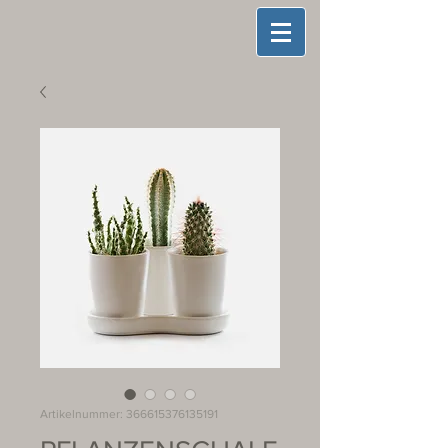
Artikelnummer: 366615376135191