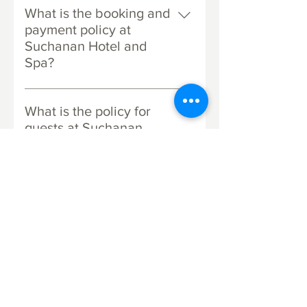
and check-out is until 12:00 PM.
What is the booking and
Early check-in and late check-out
payment policy at
are subject to room availability and
Suchanan Hotel and
may incur additional charges.
Spa?
Booking is confirmed only upon
hotel confirmation. A minimum
What is the policy for
deposit of 30% of the total
guests at Suchanan
accommodation cost must be paid
Hotel and Spa?
within 24 hours after booking. The
The number of guests must not
remaining balance can be paid
exceed the booking details.
upon check-in or in advance. For
ยกเลิก?
Children under 12 years stay free if
bookings through agents or other
no extra bed is added (1 child per
websites, follow the conditions of
ยกเลิก 7+ วัน: คืนเงิน 100% (หัก 3%)
room). Additional guests or extra
those channels.
3-6 วัน: คืน 50% <3 วัน: ไม่คืนเงิน
เช็กอินดึกได้ไหม
beds incur a charge of 500-800
ไม่มา: ไม่คืนเงิน ชาร์จคืนแรก.
THB per person per night.
ได้ แต่แจ้งล่วงหน้าไว้ก่อน ดีสุด
ห้องพักปลอดบุหรี่ไหม