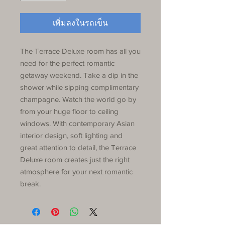
เพิ่มลงในรถเข็น
The Terrace Deluxe room has all you
need for the perfect romantic
getaway weekend. Take a dip in the
shower while sipping complimentary
champagne. Watch the world go by
from your huge floor to ceiling
windows. With contemporary Asian
interior design, soft lighting and
great attention to detail, the Terrace
Deluxe room creates just the right
atmosphere for your next romantic
break.