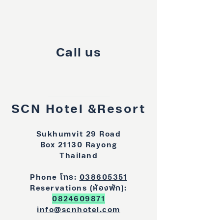
Call us
SCN Hotel &Resort
Sukhumvit 29 Road
Box 21130 Rayong
Thailand
Phone โทร:
038605351
Reservations (ห้องพัก):
0824609871
info@scnhotel.com