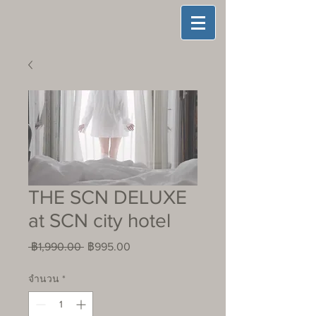
THE SCN DELUXE
at SCN city hotel
ราคา
ราคา
 ฿1,990.00 
฿995.00
ปกติ
ขาย
จำนวน
*
ลด