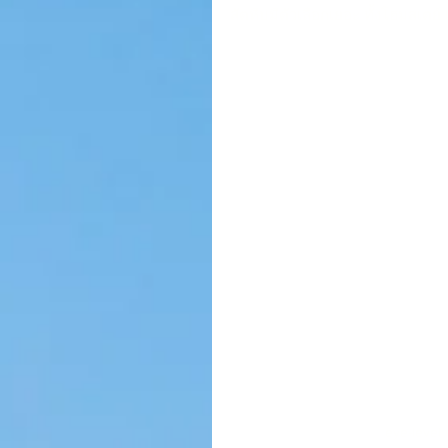
สัตหีบมีตัวเลือกเยอะ ทั้งโฮมสเตย์
eye-level