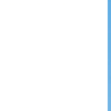
 เกสต์เฮาส์ และโรงแรมเล็กๆ ที่ราคาถูกมากๆ  
 view of simple guesthouse near the beach