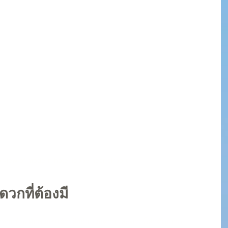
 view of modern hotel lobby near airport
วกที่ต้องมี
นอกจากห้องพักสวยๆแล้ว. สิ่งอำนวยความสะดวกก็สำคัญมาก