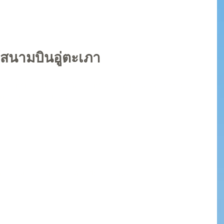
 view of luxury resort pool near the beach
ล้สนามบินอู่ตะเภา
สำหรับคนที่ต้องการพักก่อนหรือหลังเที่ยวบิน. ที่พักหรูระยองแถว
ดเร็ว. และราคาย่อมเยา
พักผ่อนแบบรวดเร็ว. ไม่ต้องเสียเวลาเดินทางไกล