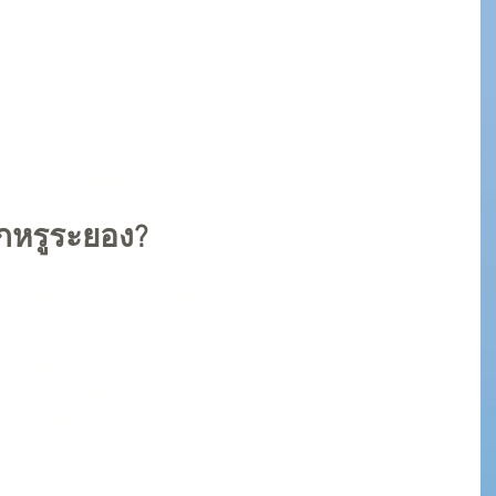
ำสะอาด. ให้ว่ายเล่นคลายร้อน
าย. ทั้งไทยและนานาชาติ
ในการเดินทาง
ไลน์ได้ตลอดเวลา
กไปหาที่อื่นให้ยุ่งยาก
ักหรูระยอง?
ือกที่พักหรูระยอง? เพราะที่นี่ตอบโจทย์ทุกความต้องการ
องเที่ยวและสนามบิน
ผล. ได้สิ่งอำนวยความสะดวกครบ
วามปลอดภัยดีเยี่ยม
 พร้อมช่วยเหลือตลอดเวลา
่พักหรูระยองคือคำตอบ