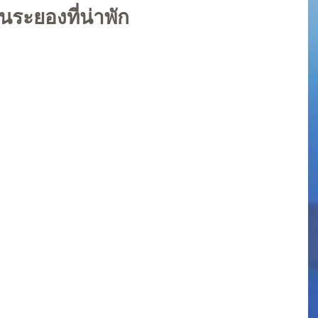
นระยองที่น่าพัก
นี้
 - ใกล้สนามบินอู่ตะเภา. ราคาย่อมเยา. ห้องพักสะอาด. บริการดี
รยากาศเงียบสงบ. เหมาะสำหรับพักผ่อนจริงจัง
หารและแหล่งช็อปปิ้ง. สะดวกทุกอย่าง
และความต้องการได้เลย
 แต่ถ้าอยากได้ที่พักที่ครบทุกอย่าง. ลองดูที่นี่. รับรองไม่ผิดหวัง
ม. แล้วกลับมาพักที่ที่สบายใจ. ที่พักหรูระยองรอคุณอยู่!