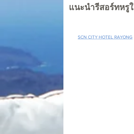
แนะนำรีสอร์ทหรูใ
อยากได้ที่พักดีๆ? ลองดูรีสอร์ทเหล่า
SCN CITY HOTEL RAYONG
รีสอร์ทติดทะเล - วิวสวย. บร
รีสอร์ทในเมือง - ใกล้ร้านอา
เลือกตามความชอบ. งบประมาณ. 
รีสอร์ทหรูในระยองที่น่าพักมีมากมาย.
พักผ่อนให้เต็มที่. สนุกกับทุกกิจกรร