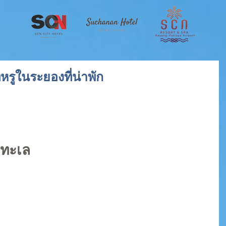
ทหรูในระยองที่น่าพัก
ักหรูระยอง. ที่นี่มีครบ. ความสะดวก. ความสบาย. และความหรูหรา. 
งคิดมาก. งบจำกัดก็พักได้. พร้อมบริการครบครัน. 
่าพักมีอะไรบ้าง? อ่านต่อเลย!
้ทะเล
หรูระยองส่วนใหญ่ตั้งอยู่ใกล้ชายหาด. เดินไม่กี่ก้าวก็ถึงทะเล. 
. หรือจะนั่งชิลล์ชมพระอาทิตย์ตกก็ฟินสุดๆ